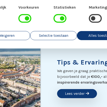
Lees verder
lijk
Voorkeuren
Statistieken
Marketing
Aanmelden
Weigeren
Selectie toestaan
Alles toes
Tips & Ervarin
We geven je graag praktische
bijvoorbeeld dat je
€100,-
al
inspirerende ervaringsverha
Lees verder