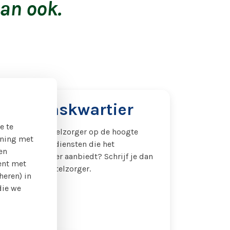
an ook.
Welzijnskwartier
e te
Wil je als mantelzorger op de hoogte
ening met
blijven van de diensten die het
en
Welzijnskwartier aanbiedt? Schrijf je dan
ent met
hier in als mantelzorger.
heren) in
die we