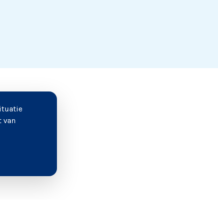
ituatie
t van