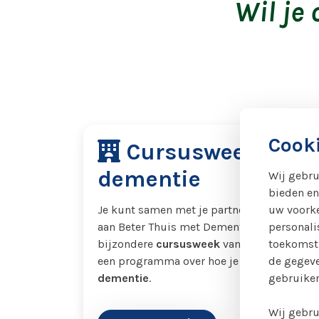
Wil je
Cooki
Cursusweek
dementie
Wij gebru
bieden en
Je kunt samen met je partner meedoen
uw voorke
aan Beter Thuis met Dementie. Het is een
personali
bijzondere
cursusweek
van vijf dagen met
toekomsti
een programma over hoe je
omgaat
de gegeve
met
dementie
.
gebruiken
Wij gebru