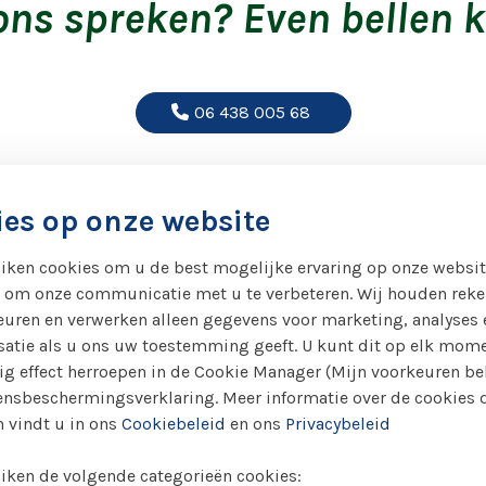
 ons spreken? Even bellen k
06 438 005 68
es op onze website
Hulp nodig?
iken cookies om u de best mogelijke ervaring op onze websit
Wil je
advies
over welke diensten in jouw
 om onze communicatie met u te verbeteren. Wij houden rek
situatie passen? Of hulp bij het begrijpen
uren en verwerken alleen gegevens voor marketing, analyses 
van de moeilijke zorgwetten en regels?
satie als u ons uw toestemming geeft. U kunt dit op elk mom
Boek
kosteloos
een
telefonisch consult
g effect herroepen in de Cookie Manager (Mijn voorkeuren be
met zorgprofessional Inger Zeelenberg.
nsbeschermingsverklaring. Meer informatie over de cookies 
 vindt u in ons
Cookiebeleid
en ons
Privacybeleid
iken de volgende categorieën cookies: