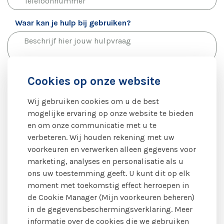
Waar kan je hulp bij gebruiken?
Woonplaats van jouw naaste die de zorg ontvangt
Cookies op onze website
Wij gebruiken cookies om u de best
mogelijke ervaring op onze website te bieden
Optioneel: welke Buddie heeft jouw voorkeur om
en om onze communicatie met u te
mee kennis te maken?
verbeteren. Wij houden rekening met uw
voorkeuren en verwerken alleen gegevens voor
marketing, analyses en personalisatie als u
Ik accepteer de
privacyverklaring
van Mantelzorg
ons uw toestemming geeft. U kunt dit op elk
Katwijk en
gebruikersovereenkomst
van Herberg
moment met toekomstig effect herroepen in
Thuis.
de Cookie Manager (Mijn voorkeuren beheren)
in de gegevensbeschermingsverklaring. Meer
informatie over de cookies die we gebruiken